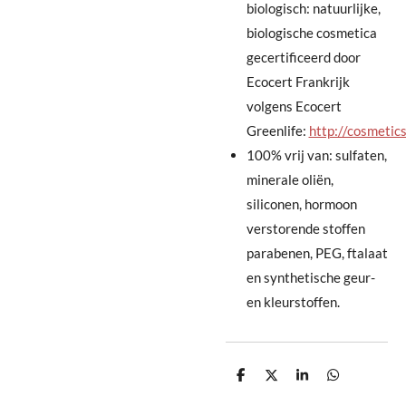
biologisch: natuurlijke,
biologische cosmetica
gecertificeerd door
Ecocert Frankrijk
volgens Ecocert
Greenlife:
http://cosmetic
100% vrij van: sulfaten,
minerale oliën,
siliconen, hormoon
verstorende stoffen
parabenen, PEG, ftalaat
en synthetische geur-
en kleurstoffen.
D
D
S
D
e
e
h
e