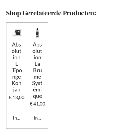
l
e
a
l
e
l
r
e
n
e
n
Shop Gerelateerde Producten:
Abs
Abs
olut
olut
ion
ion
L
La
´Epo
Bru
nge
me
Kon
Syst
jak
émi
que
€ 13,00
€ 41,00
In winkelwagen
In winkelwagen