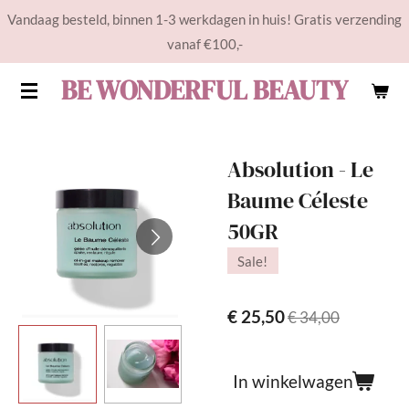
Vandaag besteld, binnen 1-3 werkdagen in huis! Gratis verzending
Ga
vanaf €100,-
direct
naar
BE WONDERFUL BEAUTY
de
hoofdinhoud
Absolution - Le
Baume Céleste
50GR
Sale!
€ 25,50
€ 34,00
In winkelwagen