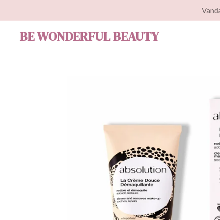
Vanda
Ga
direct
BE WONDERFUL BEAUTY
naar
de
hoofdinhoud