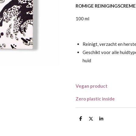
ROMIGE REINIGINGSCREME
100 ml
Reinigt, verzacht en herste
Geschikt voor alle huidtyp
huid
Vegan product
Zero plastic inside
D
D
S
e
e
h
l
e
a
e
l
r