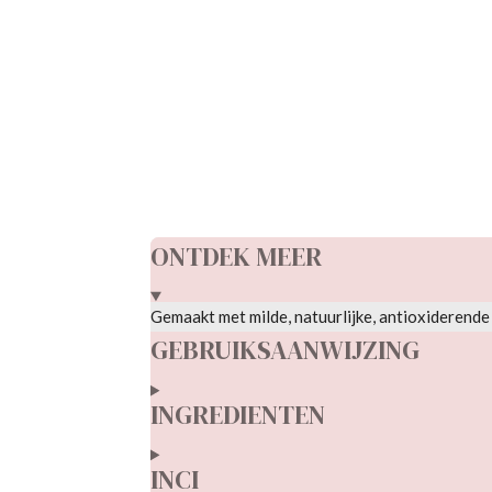
R
a
t
i
n
g
ONTDEK MEER
:
0
Gemaakt met milde, natuurlijke, antioxiderende
s
GEBRUIKSAANWIJZING
t
e
INGREDIENTEN
r
r
INCI
e