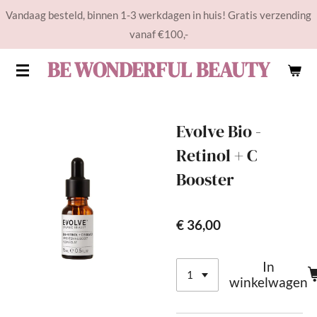
Vandaag besteld, binnen 1-3 werkdagen in huis! Gratis verzending
Ga
vanaf €100,-
direct
naar
BE WONDERFUL BEAUTY
de
hoofdinhoud
Evolve Bio -
Retinol + C
Booster
€ 36,00
In
winkelwagen