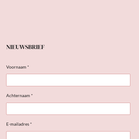
r
e
n
NIEUWSBRIEF
Voornaam *
Achternaam *
E-mailadres *