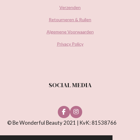
Verzenden
Retourneren & Ruilen
Algemene Voorwaarden
Privacy Policy
SOCIAL MEDIA
F
I
a
n
© Be Wonderful Beauty 2021 | KvK: 81538766
c
s
e
t
b
a