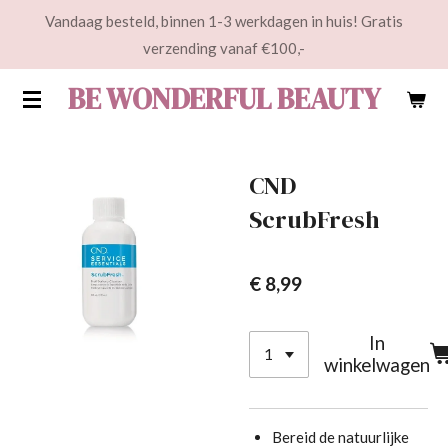
Vandaag besteld, binnen 1-3 werkdagen in huis! Gratis
Ga
verzending vanaf €100,-
direct
naar
BE WONDERFUL BEAUTY
de
hoofdinhoud
CND
ScrubFresh
€ 8,99
In
winkelwagen
Bereid de natuurlijke