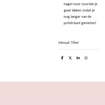
nagel voor voordat je
gaat lakken zodat je
nog langer van de
polish kunt genieten!
Inhoud: 59ml
D
D
S
D
e
e
h
e
l
e
a
l
e
l
r
e
n
e
n