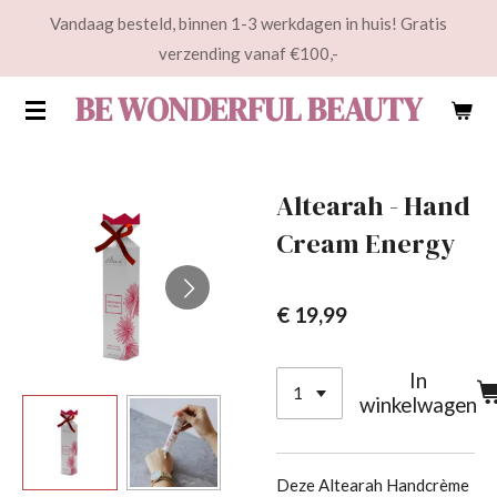
Vandaag besteld, binnen 1-3 werkdagen in huis! Gratis
Ga
verzending vanaf €100,-
direct
naar
BE WONDERFUL BEAUTY
de
hoofdinhoud
Altearah - Hand
Cream Energy
€ 19,99
In
winkelwagen
Deze Altearah Handcrème