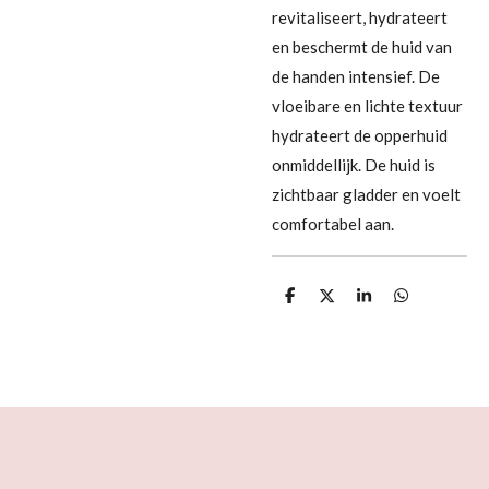
revitaliseert, hydrateert
en beschermt de huid van
de handen intensief. De
vloeibare en lichte textuur
hydrateert de opperhuid
onmiddellijk. De huid is
zichtbaar gladder en voelt
comfortabel aan.
D
D
S
D
e
e
h
e
l
e
a
l
e
l
r
e
n
e
n