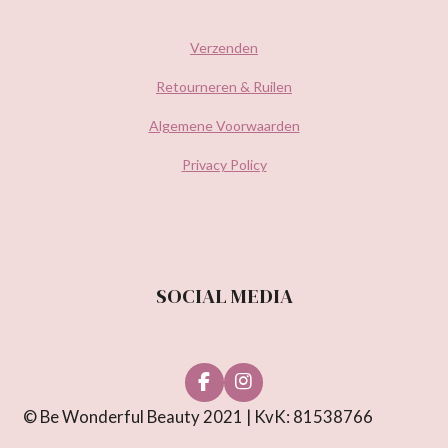
Verzenden
Retourneren & Ruilen
Algemene Voorwaarden
Privacy Policy
SOCIAL MEDIA
F
I
a
n
© Be Wonderful Beauty 2021 | KvK: 81538766
c
s
e
t