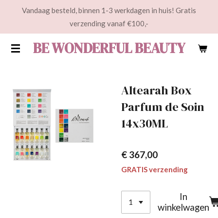
Vandaag besteld, binnen 1-3 werkdagen in huis! Gratis
Ga
verzending vanaf €100,-
direct
naar
BE WONDERFUL BEAUTY
de
hoofdinhoud
Altearah Box
Parfum de Soin
14x30ML
€ 367,00
GRATIS verzending
In
winkelwagen