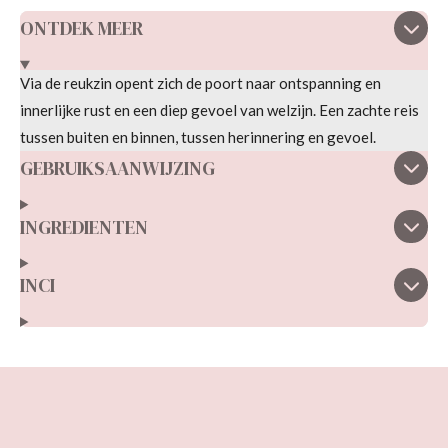
e
l
r
e
n
e
n
ONTDEK MEER
Via de reukzin opent zich de poort naar ontspanning en
innerlijke rust en een diep gevoel van welzijn. Een zachte reis
tussen buiten en binnen, tussen herinnering en gevoel.
GEBRUIKSAANWIJZING
INGREDIENTEN
INCI