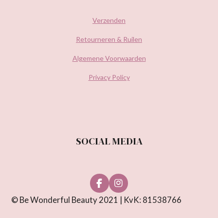
Verzenden
Retourneren & Ruilen
Algemene Voorwaarden
Privacy Policy
SOCIAL MEDIA
F
I
a
n
© Be Wonderful Beauty 2021 | KvK: 81538766
c
s
e
t