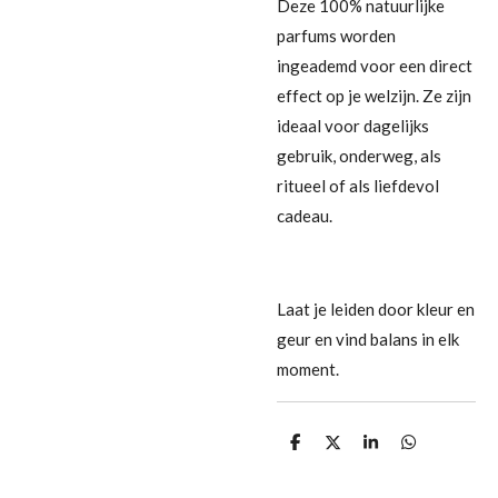
Deze 100% natuurlijke
parfums worden
ingeademd voor een direct
effect op je welzijn. Ze zijn
ideaal voor dagelijks
gebruik, onderweg, als
ritueel of als liefdevol
cadeau.
Laat je leiden door kleur en
geur en vind balans in elk
moment.
D
D
S
D
e
e
h
e
l
e
a
l