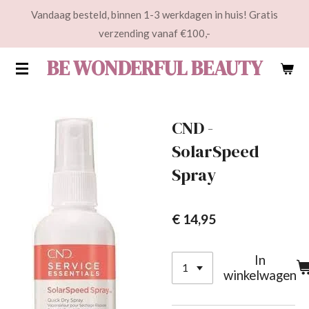
Vandaag besteld, binnen 1-3 werkdagen in huis! Gratis
Ga
verzending vanaf €100,-
direct
naar
BE WONDERFUL BEAUTY
de
hoofdinhoud
CND -
SolarSpeed
Spray
€ 14,95
In
winkelwagen