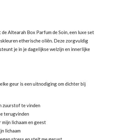
 de Altearah Box Parfum de Soin, een luxe set
siskleuren etherische oliën. Deze zorgvuldig
unt je in je dagelijkse welzijn en innerlijke
 elke geur is een uitnodiging om dichter bij
 zuurstof te vinden
ie terugvinden
 mijn lichaam en geest
jn lichaam
egen stress en stelt me gerust