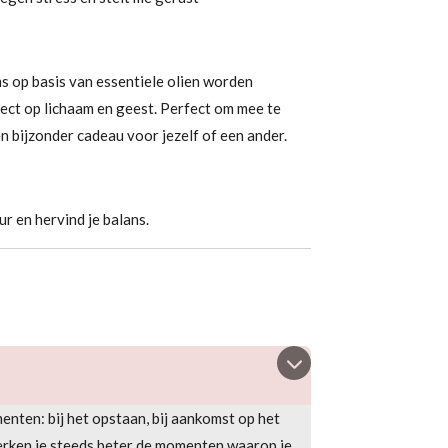
 op basis van essentiele olien worden
ect op lichaam en geest. Perfect om mee te
n bijzonder cadeau voor jezelf of een ander.
ur en hervind je balans.
enten: bij het opstaan, bij aankomst op het
o herken je steeds beter de momenten waarop je