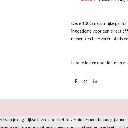
Deze 100% natuurlijke parfums
ingeademd voor een direct eff
nemen, om te ervaren of als ee
Laat je leiden door kleur en ge
D
D
S
e
e
h
l
e
a
e
l
r
n
e
el van je dagelijkse leven door het te verbinden met belangrijke mom
 slapengaan. Sta even stil, adem bewust en voel wat er in je leeft. Z