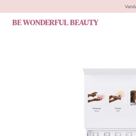
Vanda
Ga
direct
BE WONDERFUL BEAUTY
naar
de
hoofdinhoud