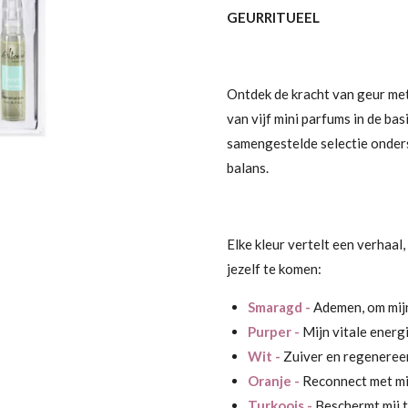
GEURRITUEEL
Ontdek de kracht van geur met
van vijf mini parfums in de ba
samengestelde selectie onderste
balans.
Elke kleur vertelt een verhaal,
jezelf te komen:
Smaragd -
Ademen, om mijn
Purper -
Mijn vitale energ
Wit -
Zuiver en regenereer
Oranje -
Reconnect met mi
Turkoois -
Beschermt mij t