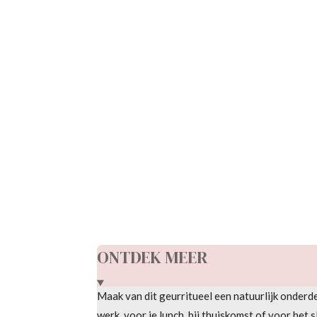
ONTDEK MEER
Maak van dit geurritueel een natuurlijk onderde
werk, voor je lunch, bij thuiskomst of voor het