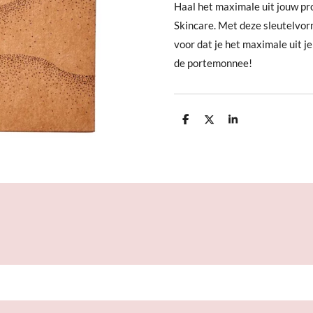
Haal het maximale uit jouw pr
Skincare. Met deze sleutelvor
voor dat je het maximale uit j
de portemonnee!
D
D
S
e
e
h
l
e
a
e
l
r
n
e