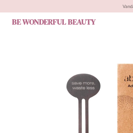
Vanda
Ga
direct
BE WONDERFUL BEAUTY
naar
de
hoofdinhoud