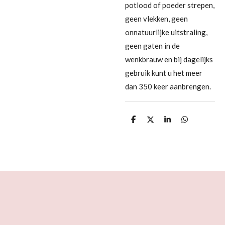
potlood of poeder strepen,
geen vlekken, geen
onnatuurlijke
uitstraling,
geen gaten in de
wenkbrauw en bij dagelijks
gebruik kunt u het meer
dan
350 keer aanbrengen.
D
D
S
D
e
e
h
e
l
e
a
l
e
l
r
e
n
e
n