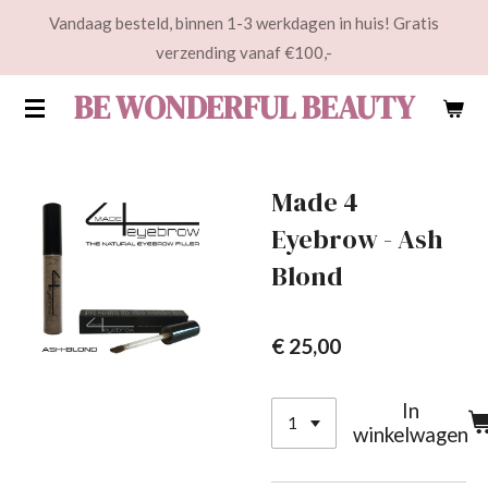
Vandaag besteld, binnen 1-3 werkdagen in huis! Gratis
Ga
verzending vanaf €100,-
direct
naar
BE WONDERFUL BEAUTY
de
hoofdinhoud
Made 4
Eyebrow - Ash
Blond
€ 25,00
In
winkelwagen