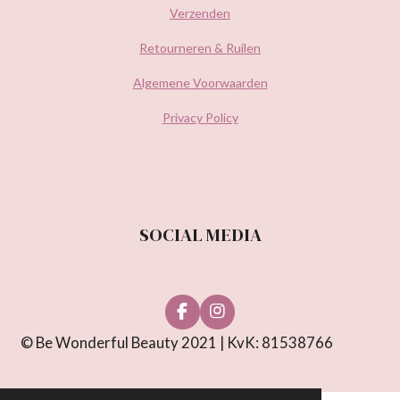
Verzenden
Retourneren & Ruilen
Algemene Voorwaarden
Privacy Policy
SOCIAL MEDIA
F
I
a
n
© Be Wonderful Beauty 2021 | KvK: 81538766
c
s
e
t
b
a
o
g